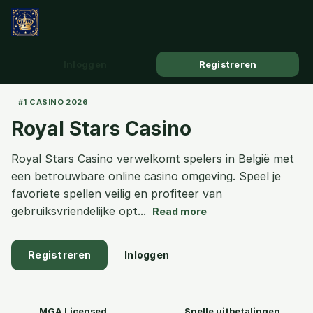
Inloggen
Registreren
#1 CASINO 2026
Royal Stars Casino
Royal Stars Casino verwelkomt spelers in België met een 
Royal Stars Casino verwelkomt spelers in België met
een betrouwbare online casino omgeving. Speel je
favoriete spellen veilig en profiteer van
gebruiksvriendelijke opt...
Read more
Registreren
Inloggen
MGA Licensed
Snelle uitbetalingen