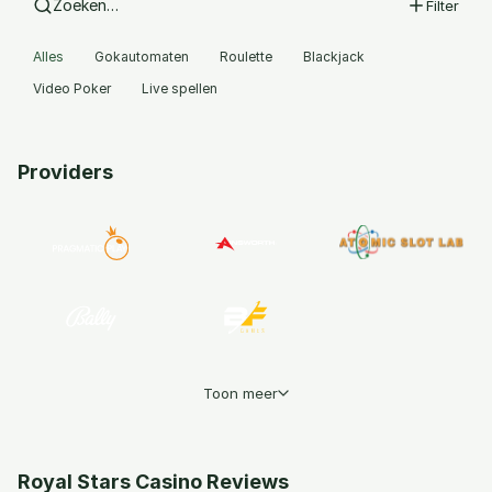
Filter
Alles
Gokautomaten
Roulette
Blackjack
Video Poker
Live spellen
Providers
Toon meer
Royal Stars Casino Reviews