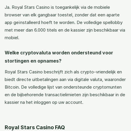
Ja. Royal Stars Casino is toegankelijk via de mobiele
browser van elk gangbaar toestel, zonder dat een aparte
app geïnstalleerd hoeft te worden. De volledige spellobby
met meer dan 6.000 titels en de kassier zijn beschikbaar via
mobiel.
Welke cryptovaluta worden ondersteund voor
stortingen en opnames?
Royal Stars Casino beschrijft zich als crypto-vriendelijk en
biedt directe uitbetalingen aan via digitale valuta, waaronder
Bitcoin. De volledige lijst van ondersteunde cryptomunten
en de bijbehorende transactielimieten zijn beschikbaar in de
kassier na het inloggen op uw account.
Royal Stars Casino FAQ