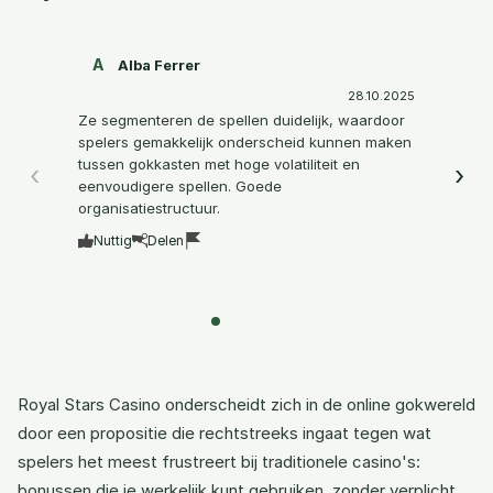
A
A
Alba Ferrer
28.10.2025
Ze segmenteren de spellen duidelijk, waardoor
Ik ha
spelers gemakkelijk onderscheid kunnen maken
een w
tussen gokkasten met hoge volatiliteit en
onde
‹
›
eenvoudigere spellen. Goede
opgeh
organisatiestructuur.
comb
gewel
Nuttig
Delen
Nut
Royal Stars Casino onderscheidt zich in de online gokwereld
door een propositie die rechtstreeks ingaat tegen wat
spelers het meest frustreert bij traditionele casino's:
bonussen die je werkelijk kunt gebruiken, zonder verplicht