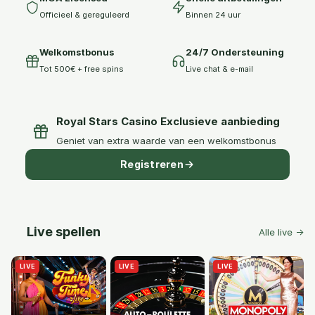
Officieel & gereguleerd
Binnen 24 uur
Welkomstbonus
24/7 Ondersteuning
Tot 500€ + free spins
Live chat & e-mail
Royal Stars Casino Exclusieve aanbieding
Geniet van extra waarde van een welkomstbonus
Registreren
Live spellen
Alle live →
LIVE
LIVE
LIVE