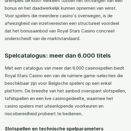
drempels de kloof verkleint tussen het ontvangen van een
bonus en het daadwerkelijk kunnen opnemen van winst.
Voor spelers die meerdere casino's overwegen, is de
afwezigheid van inzetvereisten een structureel voordeel
dat het bonusaanbod van Royal Stars Casino concreet
onderscheidt van de marktstandaard.
Spelcatalogus: meer dan 6.000 titels
Met een catalogus van meer dan 6.000 casinospellen biedt
Royal Stars Casino een van de ruimere game-selecties die
beschikbaar zijn voor Belgische spelers op een enkel
platform. De breedte van het aanbod overspant slotspellen,
tafelspellen en een live casinogedeelte, waarmee het
casino spelers met uiteenlopende voorkeuren en
risicobereidheid probeert te bedienen.
Slotspellen en technische spelparameters