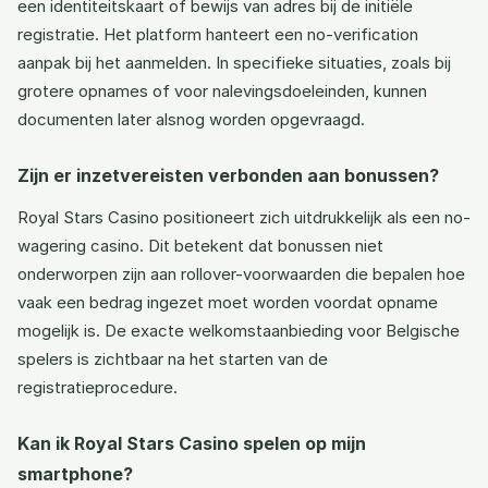
een identiteitskaart of bewijs van adres bij de initiële
registratie. Het platform hanteert een no-verification
aanpak bij het aanmelden. In specifieke situaties, zoals bij
grotere opnames of voor nalevingsdoeleinden, kunnen
documenten later alsnog worden opgevraagd.
Zijn er inzetvereisten verbonden aan bonussen?
Royal Stars Casino positioneert zich uitdrukkelijk als een no-
wagering casino. Dit betekent dat bonussen niet
onderworpen zijn aan rollover-voorwaarden die bepalen hoe
vaak een bedrag ingezet moet worden voordat opname
mogelijk is. De exacte welkomstaanbieding voor Belgische
spelers is zichtbaar na het starten van de
registratieprocedure.
Kan ik Royal Stars Casino spelen op mijn
smartphone?