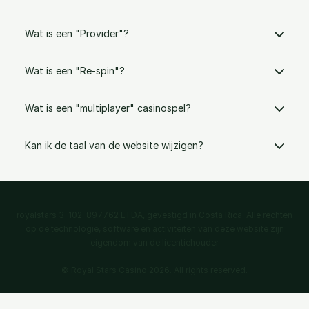
Wat is een "Provider"?
Wat is een "Re-spin"?
Wat is een "multiplayer" casinospel?
Kan ik de taal van de website wijzigen?
royalstars 3-102-897762 LTDA, gevestigd in Costa Rica. Alle rechten
op de technologie, software en activiteiten van deze website zijn
eigendom van de licentiehouder
© Royal Stars Casino 2026. All rights reserved.