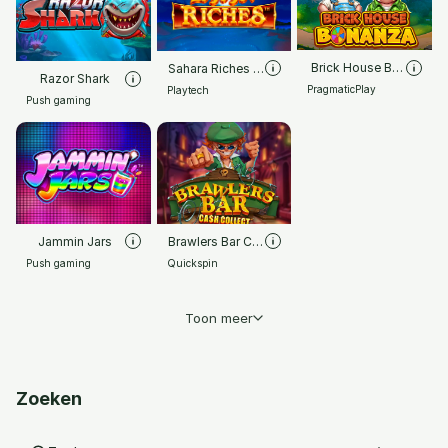
Brick House Bonanza
Sahara Riches Cash Collect
Razor Shark
PragmaticPlay
Playtech
Push gaming
Jammin Jars
Brawlers Bar Cash Collec
Push gaming
Quickspin
Toon meer
Zoeken